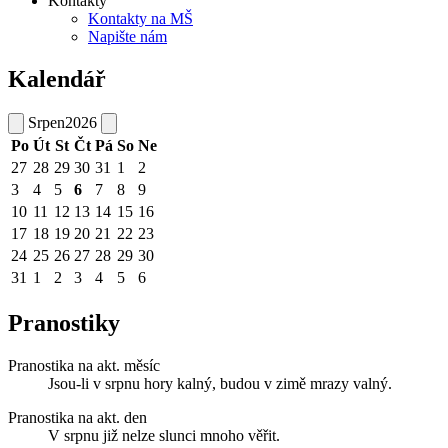
Kontakty
Kontakty na MŠ
Napište nám
Kalendář
Srpen
2026
Po
Út
St
Čt
Pá
So
Ne
27
28
29
30
31
1
2
3
4
5
6
7
8
9
10
11
12
13
14
15
16
17
18
19
20
21
22
23
24
25
26
27
28
29
30
31
1
2
3
4
5
6
Pranostiky
Pranostika na akt. měsíc
Jsou-li v srpnu hory kalný, budou v zimě mrazy valný.
Pranostika na akt. den
V srpnu již nelze slunci mnoho věřit.