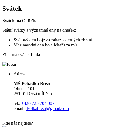
Svátek
Svátek má
Oldřiška
Státní svátky a významné dny na dnešek:
Světový den boje za zákaz jaderných zbraní
Mezinárodní den boje lékařů za mír
Zítra má svátek
Lada
Adresa
MŠ Pohádka Březí
Obecní 101
251 01 Březí u Říčan
tel.:
+420 725 704 007
email:
skolkabrezi@gmail.com
Kde nás najdete?