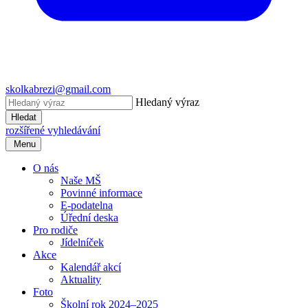
skolkabrezi@gmail.com
Hledaný výraz
Hledat
rozšířené vyhledávání
Menu
O nás
Naše MŠ
Povinné informace
E-podatelna
Úřední deska
Pro rodiče
Jídelníček
Akce
Kalendář akcí
Aktuality
Foto
Školní rok 2024–2025