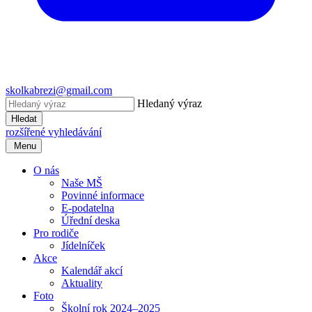
skolkabrezi@gmail.com
Hledaný výraz
Hledat
rozšířené vyhledávání
Menu
O nás
Naše MŠ
Povinné informace
E-podatelna
Úřední deska
Pro rodiče
Jídelníček
Akce
Kalendář akcí
Aktuality
Foto
Školní rok 2024–2025