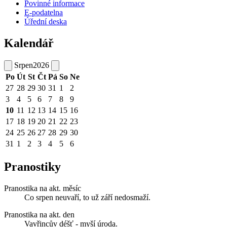
Povinné informace
E-podatelna
Úřední deska
Kalendář
Srpen
2026
Po
Út
St
Čt
Pá
So
Ne
27
28
29
30
31
1
2
3
4
5
6
7
8
9
10
11
12
13
14
15
16
17
18
19
20
21
22
23
24
25
26
27
28
29
30
31
1
2
3
4
5
6
Pranostiky
Pranostika na akt. měsíc
Co srpen neuvaří, to už září nedosmaží.
Pranostika na akt. den
Vavřincův déšť - myší úroda.